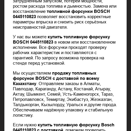
затруднённым запуском, потерей мощности,
ростом расхода топлива и дымностью. Замена или
восстановление
топливной форсунки BOSCH
0445110823
позволяет восстановить корректные
параметры впрыска и снизить риск серьёзных
неисправностей двигателя.
У нас вы можете
купить топливную форсунку
BOSCH 0445110823
в новом или восстановленном
исполнении. Все форсунки проходят проверку
рабочих характеристик и поставляются с
гарантией. По запросу возможна проверка на
стенде перед установкой.
Мы осуществляем
продажу топливных
форсунок BOSCH с доставкой по всему
Казахстану
. Отправляем заказы в Алматы,
Павлодар, Караганду, Астану, Костанай, Атырау,
Актау, Шымкент, Семей, Усть-Каменогорск, Тараз,
Петропавловск, Темиртау, Экибастуз, Жезказган,
Талдыкорган, Кызылорду, Уральск и другие города.
Обеспечиваем надёжную упаковку и стабильную
логистику.
Если нужно
купить топливную форсунку Bosch
0445110823 с доставкой
, поможем проверить